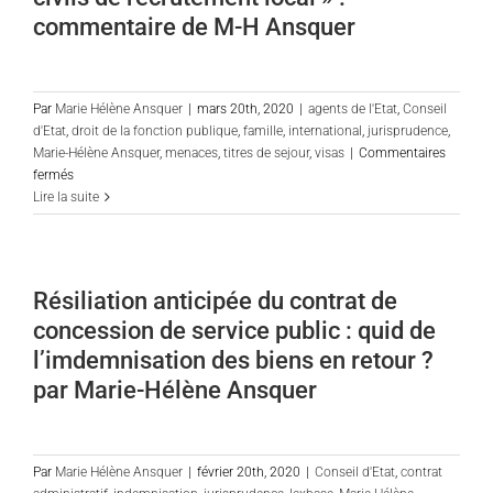
articles
commentaire de M-H Ansquer
des
délibérations
neutralisant
les
Par
Marie Hélène Ansquer
|
mars 20th, 2020
|
agents de l'Etat
,
Conseil
notes
d'Etat
,
droit de la fonction publique
,
famille
,
international
,
jurisprudence
,
à
Marie-Hélène Ansquer
,
menaces
,
titres de sejour
,
visas
|
Commentaires
10/20
sur
fermés
Extension
Lire la suite
de
la
protection
fonctionnelle
Résiliation anticipée du contrat de
aux
concession de service public : quid de
proches
parents
l’imdemnisation des biens en retour ?
des
par Marie-Hélène Ansquer
«
personnels
civils
de
Par
Marie Hélène Ansquer
|
février 20th, 2020
|
Conseil d'Etat
,
contrat
recrutement