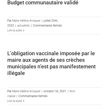
Budget communautaire validé
Par
Marie Hélène Ansquer
|
juillet 25th,
sur
2022
|
actualités
|
Commentaires fermés
Budget
Lire la suite
communautaire
validé
L’obligation vaccinale imposée par le
maire aux agents de ses crèches
municipales n’est pas manifestement
illégale
Par
Marie Hélène Ansquer
|
octobre 1st, 2021
|
Non
sur
classé
|
Commentaires fermés
L’obligation
Lire la suite
vaccinale