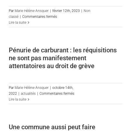
prévaut
!
Par
Marie Hélène Ansquer
|
février 12th, 2023
|
Non
sur
classé
|
Commentaires fermés
Vente
Lire la suite
judiciaire
d’un
bien
:
Pénurie de carburant : les réquisitions
comment
ne sont pas manifestement
la
commune
attentatoires au droit de grève
peut-
elle
enchérir?
Par
Marie Hélène Ansquer
|
octobre 14th,
sur
2022
|
actualités
|
Commentaires fermés
Pénurie
Lire la suite
de
carburant
:
les
Une commune aussi peut faire
réquisitions