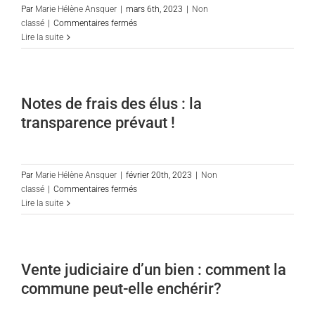
Par
Marie Hélène Ansquer
|
mars 6th, 2023
|
Non
sur
classé
|
Commentaires fermés
Vidéo
Lire la suite
de
présentation
du
cabinet
Notes de frais des élus : la
CITYLEX
transparence prévaut !
Par
Marie Hélène Ansquer
|
février 20th, 2023
|
Non
sur
classé
|
Commentaires fermés
Notes
Lire la suite
de
frais
des
élus
Vente judiciaire d’un bien : comment la
:
commune peut-elle enchérir?
la
transparence