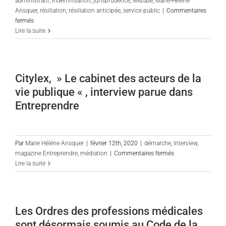
administratif
,
indemnisation
,
jurisprudence
,
lexbase
,
Marie-Hélène
local
Ansquer
,
résiliation
,
résiliation anticipée
,
service public
|
Commentaires
»
sur
fermés
:
Résiliation
Lire la suite
commentaire
anticipée
de
du
M-
contrat
H
de
Citylex, » Le cabinet des acteurs de la
Ansquer
concession
vie publique « , interview parue dans
de
service
Entreprendre
public
:
quid
de
Par
Marie Hélène Ansquer
|
février 12th, 2020
|
démarche
,
Interview
,
l’imdemnisation
sur
magazine Entreprendre
,
médiation
|
Commentaires fermés
des
Citylex,
Lire la suite
biens
»
en
Le
retour
cabinet
?
des
Les Ordres des professions médicales
par
acteurs
sont désormais soumis au Code de la
Marie-
de