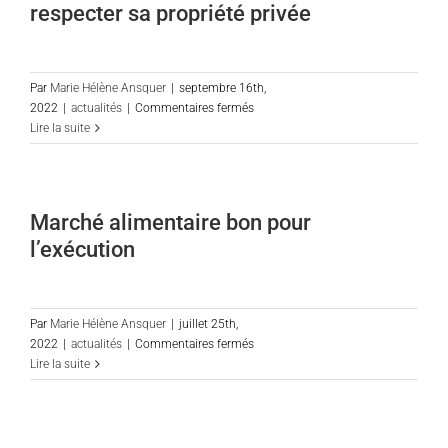
respecter sa propriété privée
ne
sont
pas
manifestement
Par
Marie Hélène Ansquer
|
septembre 16th,
attentatoires
sur
2022
|
actualités
|
Commentaires fermés
au
Une
Lire la suite
droit
commune
de
aussi
grève
peut
faire
Marché alimentaire bon pour
respecter
l’exécution
sa
propriété
privée
Par
Marie Hélène Ansquer
|
juillet 25th,
sur
2022
|
actualités
|
Commentaires fermés
Marché
Lire la suite
alimentaire
bon
pour
l’exécution