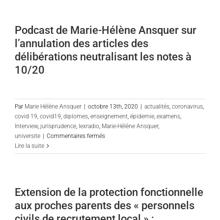
imposée
par
le
Podcast de Marie-Hélène Ansquer sur
maire
l’annulation des articles des
aux
agents
délibérations neutralisant les notes à
de
10/20
ses
crèches
municipales
n’est
Par
Marie Hélène Ansquer
|
octobre 13th, 2020
|
actualités
,
coronavirus
,
pas
covid 19
,
covid19
,
diplomes
,
enseignement
,
épidemie
,
examens
,
manifestement
Interview
,
jurisprudence
,
lexradio
,
Marie-Hélène Ansquer
,
illégale
sur
universite
|
Commentaires fermés
Podcast
Lire la suite
de
Marie-
Hélène
Ansquer
Extension de la protection fonctionnelle
sur
aux proches parents des « personnels
l’annulation
des
civils de recrutement local » :