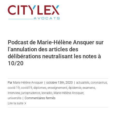
Passer
au
contenu
Podcast de Marie-Hélène Ansquer sur
l’annulation des articles des
délibérations neutralisant les notes à
10/20
Par
Marie Hélène Ansquer
|
octobre 13th, 2020
|
actualités
,
coronavirus
,
covid 19
,
covid19
,
diplomes
,
enseignement
,
épidemie
,
examens
,
Interview
,
jurisprudence
,
lexradio
,
Marie-Hélène Ansquer
,
sur
universite
|
Commentaires fermés
Podcast
Lire la suite
de
Marie-