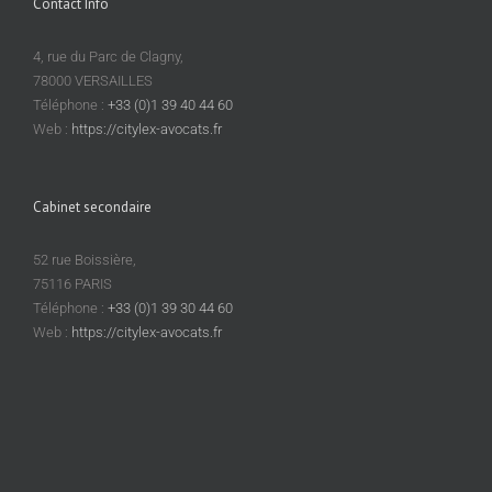
Contact Info
en
retour
4, rue du Parc de Clagny,
?
78000 VERSAILLES
par
Marie-
Téléphone :
+33 (0)1 39 40 44 60
Hélène
Web :
https://citylex-avocats.fr
Ansquer
Cabinet secondaire
52 rue Boissière,
75116 PARIS
Téléphone :
+33 (0)1 39 30 44 60
Web :
https://citylex-avocats.fr