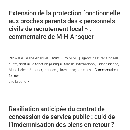
Hélène
Ansquer
Extension de la protection fonctionnelle
sur
aux proches parents des « personnels
l’annulation
des
civils de recrutement local » :
articles
commentaire de M-H Ansquer
des
délibérations
neutralisant
les
Par
Marie Hélène Ansquer
|
mars 20th, 2020
|
agents de l'Etat
,
Conseil
notes
d'Etat
,
droit de la fonction publique
,
famille
,
international
,
jurisprudence
,
à
Marie-Hélène Ansquer
,
menaces
,
titres de sejour
,
visas
|
Commentaires
10/20
sur
fermés
Extension
Lire la suite
de
la
protection
fonctionnelle
Résiliation anticipée du contrat de
aux
concession de service public : quid de
proches
parents
l’imdemnisation des biens en retour ?
des