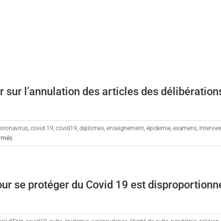
ur l’annulation des articles des délibération
oronavirus
,
covid 19
,
covid19
,
diplomes
,
enseignement
,
épidemie
,
examens
,
Intervie
sur
rmés
Podcast
de
Marie-
Hélène
our se protéger du Covid 19 est disproportionn
Ansquer
sur
l’annulation
des