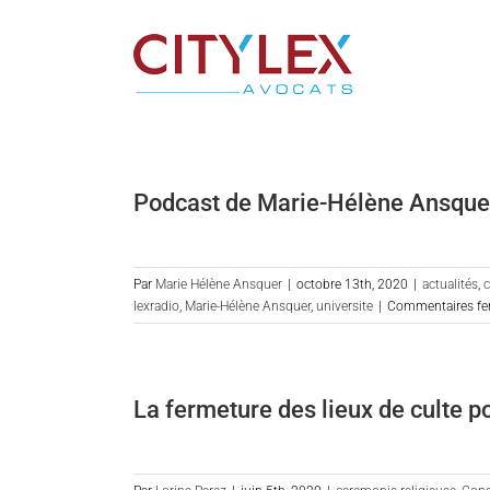
Passer
au
contenu
Podcast de Marie-Hélène Ansquer s
Par
Marie Hélène Ansquer
|
octobre 13th, 2020
|
actualités
,
c
lexradio
,
Marie-Hélène Ansquer
,
universite
|
Commentaires fe
La fermeture des lieux de culte p