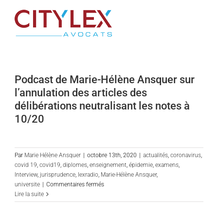
Passer
au
contenu
Podcast de Marie-Hélène Ansquer sur
l’annulation des articles des
délibérations neutralisant les notes à
10/20
Par
Marie Hélène Ansquer
|
octobre 13th, 2020
|
actualités
,
coronavirus
,
covid 19
,
covid19
,
diplomes
,
enseignement
,
épidemie
,
examens
,
Interview
,
jurisprudence
,
lexradio
,
Marie-Hélène Ansquer
,
sur
universite
|
Commentaires fermés
Podcast
Lire la suite
de
Marie-