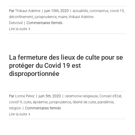
le
succès
Par
Thibaut Adeline
|
juin 10th, 2020
|
actualités
,
coronavirus
,
covid 19
,
remport
déconfinement
,
jurisprudence
,
maire
,
thibaut Adeline-
dans
sur
Delvolvé
|
Commentaires fermés
un
Le
Lire la suite
contenti
pouvoir
de
de
fonction
police
publiqu
des
La fermeture des lieux de culte pour se
maires
protéger du Covid 19 est
à
l’épreuve
disproportionnée
du
Covid-
19
:
Par
Lorine Perez
|
juin 5th, 2020
|
ceremonie religieuse
,
Conseil d'Etat
,
réponse
covid19
,
culte
,
épidemie
,
jurisprudence
,
liberté de culte
,
pandémie
,
en
sur
religion
|
Commentaires fermés
vidéo
La
Lire la suite
fermeture
des
lieux