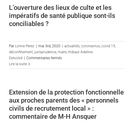
de
L’ouverture des lieux de culte et les
culte
impératifs de santé publique sont-ils
pour
se
conciliables ?
protéger
du
Covid
19
Par
Lorine Perez
|
mai 3rd, 2020
|
actualités
,
coronavirus
,
covid 19
,
est
déconfinement
,
jurisprudence
,
maire
,
thibaut Adeline-
disproportionnée
sur
Delvolvé
|
Commentaires fermés
L’ouverture
Lire la suite
des
lieux
de
culte
Extension de la protection fonctionnelle
et
aux proches parents des « personnels
les
impératifs
civils de recrutement local » :
de
commentaire de M-H Ansquer
santé
publique
sont-