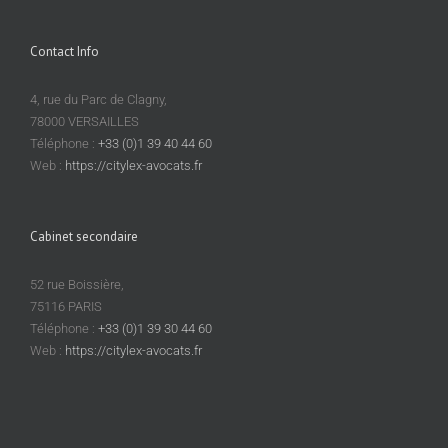
Conseil
d’Etat
sur
Contact Info
l’office
du
4, rue du Parc de Clagny,
juge
78000 VERSAILLES
en
matière
Téléphone :
+33 (0)1 39 40 44 60
de
Web :
https://citylex-avocats.fr
dommages
de
travaux
Cabinet secondaire
publics
52 rue Boissière,
75116 PARIS
Téléphone :
+33 (0)1 39 30 44 60
Web :
https://citylex-avocats.fr