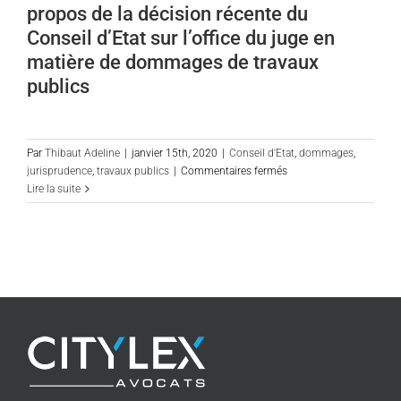
propos de la décision récente du
une
société
Conseil d’Etat sur l’office du juge en
d’économie
matière de dommages de travaux
mixte
publics
filiale
de
l’autorité
concédante
Par
Thibaut Adeline
|
janvier 15th, 2020
|
Conseil d'Etat
,
dommages
,
:
sur
jurisprudence
,
travaux publics
|
Commentaires fermés
quid
Podcast
Lire la suite
de
de
l’obligation
Thibaut
d’impartialité
Adeline-
?
Delvolvé
(CE,
à
18/12/19,
propos
Port
de
autonome
la
de
décision
la
récente
Nouvelle-
du
Calédonie)