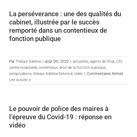
Hélène
Ansquer
La perséverance : une des qualités du
sur
cabinet, illustrée par le succès
l’annulation
des
remporté dans un contentieux de
articles
fonction publique
des
délibérations
neutralisant
les
Par
Thibaut Adeline
|
août 5th, 2020
|
actualités
,
agents de l'Etat
,
CDI
,
notes
centre hospitalier
,
contentieux
,
droit de la fonction publique
,
à
sur
jurisprudence
,
thibaut Adeline-Delvolvé
,
vidéo
|
Commentaires fermés
10/20
La
Lire la suite
perséve
:
une
des
Le pouvoir de police des maires à
qualités
l’épreuve du Covid-19 : réponse en
du
cabinet,
vidéo
illustrée
par