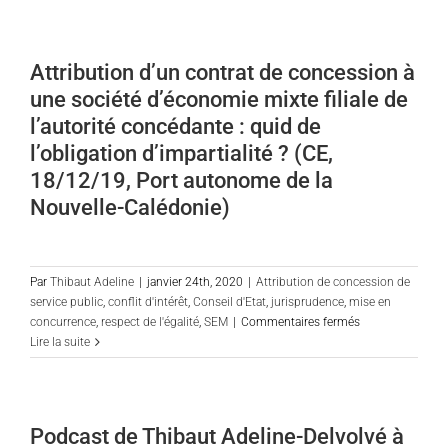
de
du
M-
contrat
H
de
Attribution d’un contrat de concession à
Ansquer
concession
une société d’économie mixte filiale de
de
service
l’autorité concédante : quid de
public
l’obligation d’impartialité ? (CE,
:
18/12/19, Port autonome de la
quid
de
Nouvelle-Calédonie)
l’imdemnisation
des
biens
en
Par
Thibaut Adeline
|
janvier 24th, 2020
|
Attribution de concession de
retour
service public
,
conflit d'intérêt
,
Conseil d'Etat
,
jurisprudence
,
mise en
?
sur
concurrence
,
respect de l'égalité
,
SEM
|
Commentaires fermés
par
Attribution
Lire la suite
Marie-
d’un
Hélène
contrat
Ansquer
de
concession
Podcast de Thibaut Adeline-Delvolvé à
à