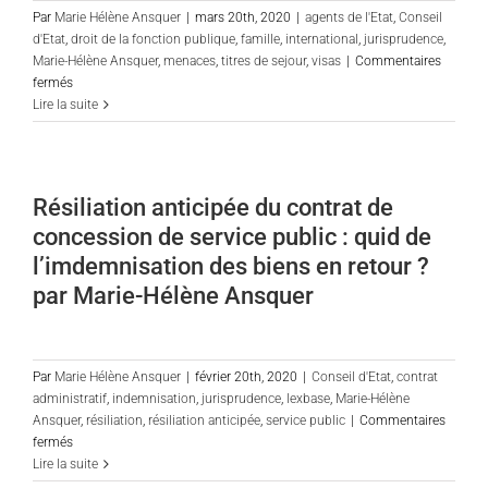
ils
Par
Marie Hélène Ansquer
|
mars 20th, 2020
|
agents de l'Etat
,
Conseil
conciliables ?
d'Etat
,
droit de la fonction publique
,
famille
,
international
,
jurisprudence
,
Marie-Hélène Ansquer
,
menaces
,
titres de sejour
,
visas
|
Commentaires
sur
fermés
Extension
Lire la suite
de
la
protection
fonctionnelle
Résiliation anticipée du contrat de
aux
concession de service public : quid de
proches
parents
l’imdemnisation des biens en retour ?
des
par Marie-Hélène Ansquer
«
personnels
civils
de
Par
Marie Hélène Ansquer
|
février 20th, 2020
|
Conseil d'Etat
,
contrat
recrutement
administratif
,
indemnisation
,
jurisprudence
,
lexbase
,
Marie-Hélène
local
Ansquer
,
résiliation
,
résiliation anticipée
,
service public
|
Commentaires
»
sur
fermés
:
Résiliation
Lire la suite
commentaire
anticipée