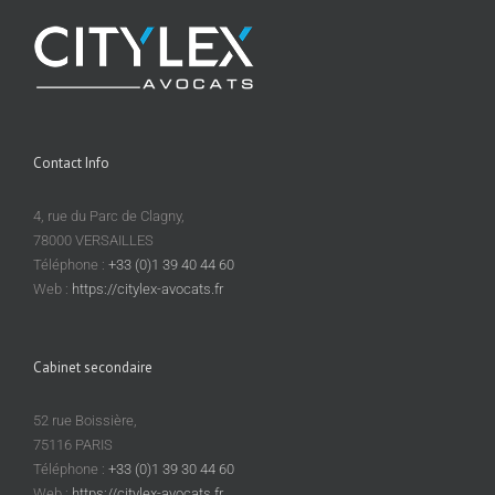
Contact Info
4, rue du Parc de Clagny,
78000 VERSAILLES
Téléphone :
+33 (0)1 39 40 44 60
Web :
https://citylex-avocats.fr
Cabinet secondaire
52 rue Boissière,
75116 PARIS
Téléphone :
+33 (0)1 39 30 44 60
Web :
https://citylex-avocats.fr