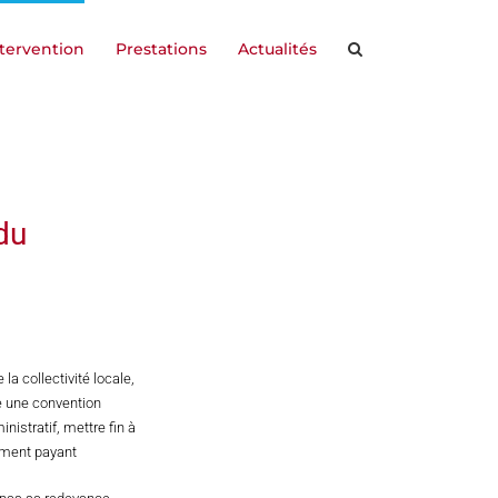
ntervention
Prestations
Actualités
du
la collectivité locale,
e une convention
nistratif, mettre fin à
ement payant