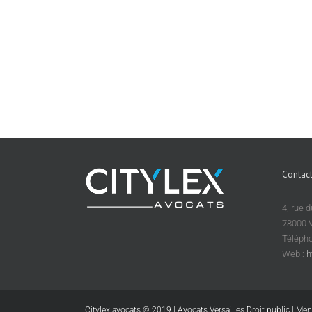
Contact
4, rue 
78000 
Télépho
Web :
h
Citylex avocats © 2019 | Avocats Versailles Droit public |
Ment