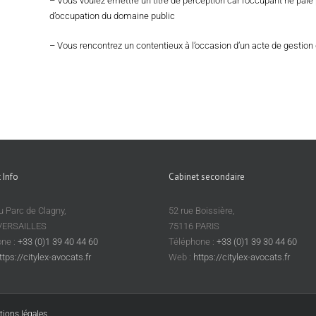
– Vous voulez émettre un titre de perception car l’occupant ne pai
d’occupation du domaine public
– Vous rencontrez un contentieux à l’occasion d’un acte de gestio
 Info
Cabinet secondaire
du Parc de Clagny,
52 rue Boissière,
VERSAILLES
75116 PARIS
ne :
+33 (0)1 39 40 44 60
Téléphone :
+33 (0)1 39 30 44 60
ttps://citylex-avocats.fr
Web :
https://citylex-avocats.fr
ions légales