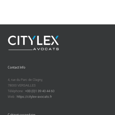
Contact Info
4, rue du Parc de Clagny,
78000 VERSAILLES
Téléphone :
+33 (0)1 39 40 44 60
Web :
https://citylex-avocats.fr
Cabinet secondaire