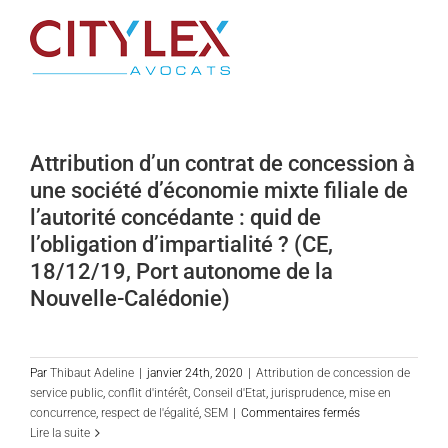
Passer
au
contenu
Attribution d’un contrat de concession à
une société d’économie mixte filiale de
l’autorité concédante : quid de
l’obligation d’impartialité ? (CE,
18/12/19, Port autonome de la
Nouvelle-Calédonie)
Par
Thibaut Adeline
|
janvier 24th, 2020
|
Attribution de concession de
service public
,
conflit d'intérêt
,
Conseil d'Etat
,
jurisprudence
,
mise en
sur
concurrence
,
respect de l'égalité
,
SEM
|
Commentaires fermés
Attribution
Lire la suite