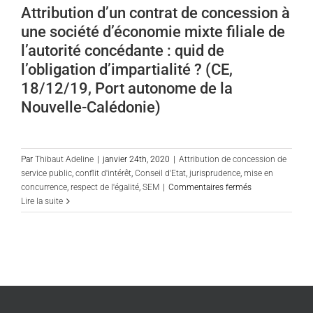
médicales
Attribution d’un contrat de concession à
sont
une société d’économie mixte filiale de
désormais
soumis
l’autorité concédante : quid de
au
l’obligation d’impartialité ? (CE,
Code
18/12/19, Port autonome de la
de
la
Nouvelle-Calédonie)
commande
publique
Par
Thibaut Adeline
|
janvier 24th, 2020
|
Attribution de concession de
service public
,
conflit d'intérêt
,
Conseil d'Etat
,
jurisprudence
,
mise en
sur
concurrence
,
respect de l'égalité
,
SEM
|
Commentaires fermés
Attribution
Lire la suite
d’un
contrat
de
concession
à
une
société
d’économie