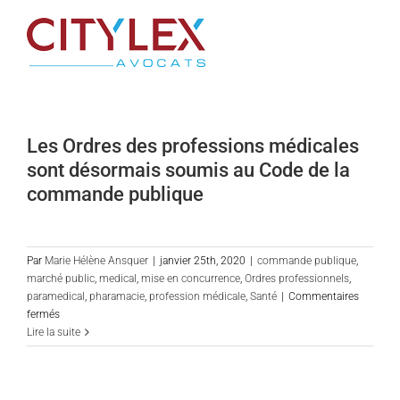
Passer
au
contenu
Les Ordres des professions médicales
sont désormais soumis au Code de la
commande publique
Par
Marie Hélène Ansquer
|
janvier 25th, 2020
|
commande publique
,
marché public
,
medical
,
mise en concurrence
,
Ordres professionnels
,
paramedical
,
pharamacie
,
profession médicale
,
Santé
|
Commentaires
sur
fermés
Les
Lire la suite
Ordres
des
professions