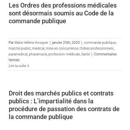
sur
Les Ordres des professions médicales
les
sont désormais soumis au Code de la
ordonnances
du
commande publique
Président
de
la
République
Par
Marie Hélène Ansquer
|
janvier 25th, 2020
|
commande publique
,
du
marché public
,
medical
,
mise en concurrence
,
Ordres professionnels
,
26
paramedical
,
pharamacie
,
profession médicale
,
Santé
|
Commentaires
mars
sur
fermés
2020
Les
Lire la suite
Ordres
des
professions
médicales
Droit des marchés publics et contrats
sont
publics : L’impartialité dans la
désormais
soumis
procédure de passation des contrats de
au
la commande publique
Code
de
la