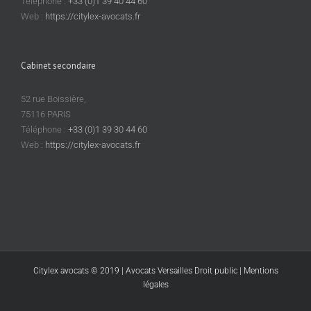
publique
Téléphone :
+33 (0)1 39 40 44 60
Web :
https://citylex-avocats.fr
Cabinet secondaire
52 rue Boissière,
75116 PARIS
Téléphone :
+33 (0)1 39 30 44 60
Web :
https://citylex-avocats.fr
Citylex avocats © 2019 | Avocats Versailles Droit public |
Mentions
légales