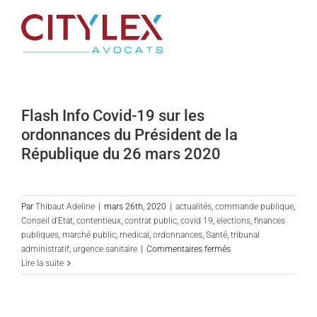
Passer
au
contenu
Flash Info Covid-19 sur les
ordonnances du Président de la
République du 26 mars 2020
Par
Thibaut Adeline
|
mars 26th, 2020
|
actualités
,
commande publique
,
Conseil d'Etat
,
contentieux
,
contrat public
,
covid 19
,
elections
,
finances
publiques
,
marché public
,
medical
,
ordonnances
,
Santé
,
tribunal
sur
administratif
,
urgence sanitaire
|
Commentaires fermés
Flash
Lire la suite
Info
Covid-
19