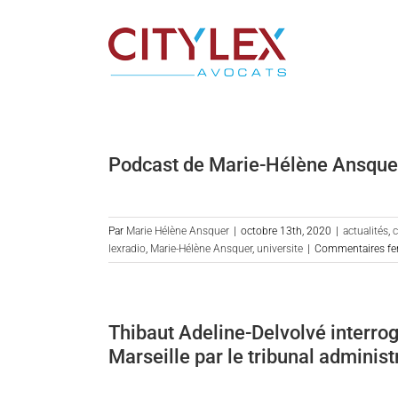
Passer
au
contenu
Podcast de Marie-Hélène Ansquer s
Par
Marie Hélène Ansquer
|
octobre 13th, 2020
|
actualités
,
c
lexradio
,
Marie-Hélène Ansquer
,
universite
|
Commentaires fe
Thibaut Adeline-Delvolvé interrog
Marseille par le tribunal administr