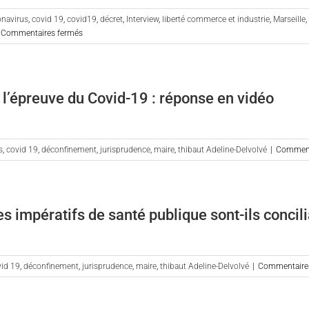
articles
onavirus
,
covid 19
,
covid19
,
décret
,
Interview
,
liberté commerce et industrie
,
Marseille
,
des
sur
Commentaires fermés
délibérations
Thibaut
neutralisant
Adeline-
les
Delvolvé
notes
interrogé
à
 l’épreuve du Covid-19 : réponse en vidéo
par
10/20
20
Minutes
sur
s
,
covid 19
,
déconfinement
,
jurisprudence
,
maire
,
thibaut Adeline-Delvolvé
|
Comment
la
suspension
de
la
les impératifs de santé publique sont-ils concil
fermeture
des
restaurants
de
vid 19
,
déconfinement
,
jurisprudence
,
maire
,
thibaut Adeline-Delvolvé
|
Commentaire
Marseille
par
le
tribunal