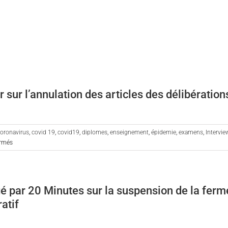
ur l’annulation des articles des délibération
oronavirus
,
covid 19
,
covid19
,
diplomes
,
enseignement
,
épidemie
,
examens
,
Intervie
sur
rmés
Podcast
de
Marie-
Hélène
é par 20 Minutes sur la suspension de la ferm
Ansquer
atif
sur
l’annulation
des