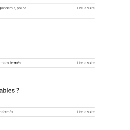
pandémie
,
police
Lire la suite
sur
aires fermés
Lire la suite
Le
pouvoir
de
police
iables ?
des
maires
à
l’épreuve
sur
s fermés
Lire la suite
du
L’ouverture
Covid-
des
19
lieux