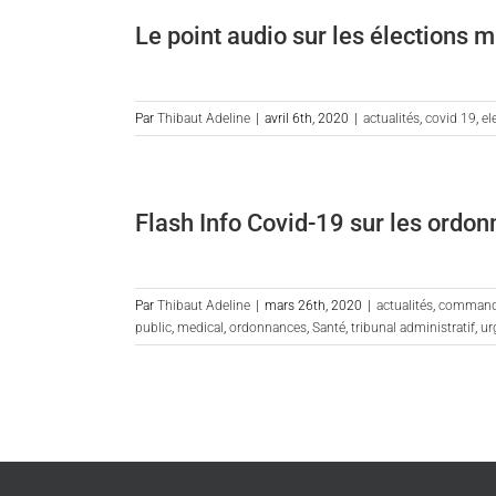
Le point audio sur les élections mu
Par
Thibaut Adeline
|
avril 6th, 2020
|
actualités
,
covid 19
,
el
Flash Info Covid-19 sur les ordo
Par
Thibaut Adeline
|
mars 26th, 2020
|
actualités
,
command
public
,
medical
,
ordonnances
,
Santé
,
tribunal administratif
,
ur