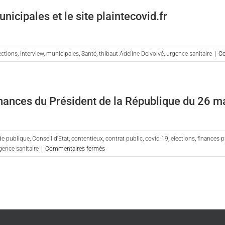
administratif
nicipales et le site plaintecovid.fr
ections
,
Interview
,
municipales
,
Santé
,
thibaut Adeline-Delvolvé
,
urgence sanitaire
|
Co
nnances du Président de la République du 26 
e publique
,
Conseil d'Etat
,
contentieux
,
contrat public
,
covid 19
,
elections
,
finances 
sur
gence sanitaire
|
Commentaires fermés
Flash
Info
Covid-
19
sur
les
ordonnances