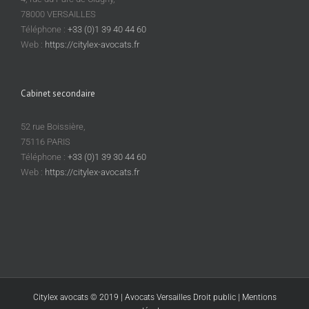
?
78000 VERSAILLES
Ecoutez
le
Téléphone :
+33 (0)1 39 40 44 60
commentaire
Web :
https://citylex-avocats.fr
de
Thibaut
Adeline-
Cabinet secondaire
Delvolvé
(CE
18/12/19)
52 rue Boissière,
75116 PARIS
Téléphone :
+33 (0)1 39 30 44 60
Web :
https://citylex-avocats.fr
Citylex avocats © 2019 | Avocats Versailles Droit public |
Mentions