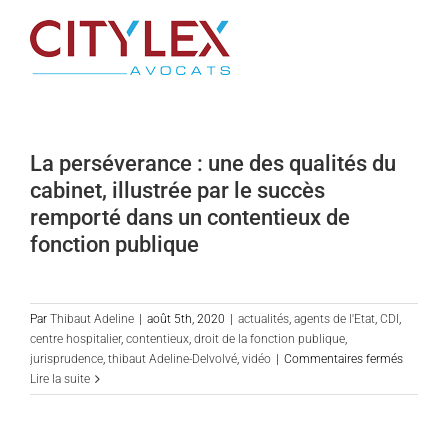
Passer
au
contenu
La perséverance : une des qualités du
cabinet, illustrée par le succès
remporté dans un contentieux de
fonction publique
Par
Thibaut Adeline
|
août 5th, 2020
|
actualités
,
agents de l'Etat
,
CDI
,
centre hospitalier
,
contentieux
,
droit de la fonction publique
,
sur
jurisprudence
,
thibaut Adeline-Delvolvé
,
vidéo
|
Commentaires fermés
La
Lire la suite
perséve
:
une