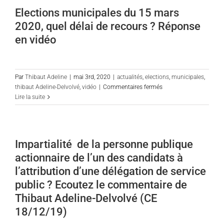
des
Elections municipales du 15 mars
qualités
2020, quel délai de recours ? Réponse
du
cabinet,
en vidéo
illustrée
par
le
succès
Par
Thibaut Adeline
|
mai 3rd, 2020
|
actualités
,
elections
,
municipales
,
remport
sur
thibaut Adeline-Delvolvé
,
vidéo
|
Commentaires fermés
dans
Elections
Lire la suite
un
municipales
contenti
du
de
15
fonction
mars
Impartialité de la personne publique
publiqu
2020,
actionnaire de l’un des candidats à
quel
délai
l’attribution d’une délégation de service
de
public ? Ecoutez le commentaire de
recours
Thibaut Adeline-Delvolvé (CE
?
Réponse
18/12/19)
en