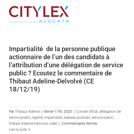
Passer
au
contenu
Impartialité de la personne publique
actionnaire de l’un des candidats à
l’attribution d’une délégation de service
public ? Ecoutez le commentaire de
Thibaut Adeline-Delvolvé (CE
18/12/19)
Par
Thibaut Adeline
|
février 17th, 2020
|
Conseil d'Etat
,
délégation de
service public
,
égalité
,
impartialité
,
lexbase
,
podcast
,
service public
,
sur
thibaut Adeline-Delvolvé
,
vidéo
|
Commentaires fermés
Impartialité
Lire la suite