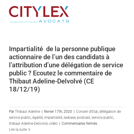
Passer
au
contenu
Impartialité de la personne publique
actionnaire de l’un des candidats à
l’attribution d’une délégation de service
public ? Ecoutez le commentaire de
Thibaut Adeline-Delvolvé (CE
18/12/19)
Par
Thibaut Adeline
|
février 17th, 2020
|
Conseil d'Etat
,
délégation de
service public
,
égalité
,
impartialité
,
lexbase
,
podcast
,
service public
,
sur
thibaut Adeline-Delvolvé
,
vidéo
|
Commentaires fermés
Impartialité
Lire la suite