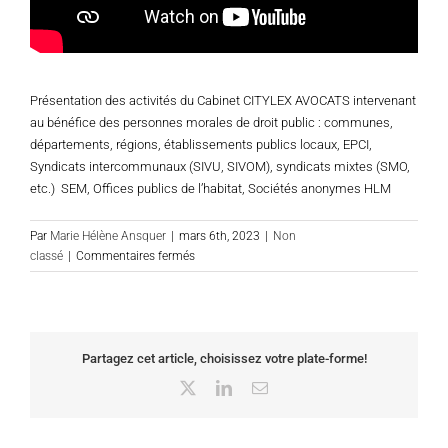
Présentation des activités du Cabinet CITYLEX AVOCATS intervenant
au bénéfice des personnes morales de droit public : communes,
départements, régions, établissements publics locaux, EPCI,
Syndicats intercommunaux (SIVU, SIVOM), syndicats mixtes (SMO,
etc.) SEM, Offices publics de l’habitat, Sociétés anonymes HLM
Par
Marie Hélène Ansquer
|
mars 6th, 2023
|
Non
sur
classé
|
Commentaires fermés
Vidéo
de
présentation
du
cabinet
Partagez cet article, choisissez votre plate-forme!
CITYLEX
X
LinkedIn
Email
Les
agents