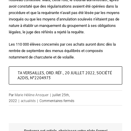
avoir constaté que des régularisations avaient été opérées dans la
procédure et que la requérante n’avait pas été lésée par les moyens
invoqués ou que les moyens d’annulation soulevés n’étaient pas de
nature à établir un manquement du groupement à ses obligations
légales, le juge des référés a rejeté la requête.
Les 110 000 élèves concernés par ces achats auront donc dès la
rentrée de septembre des menus équilibrés et composés
notamment de charcuterie et de volaille.
TA VERSAILLES, ORD. RÉF., 20 JUILLET 2022, SOCIÉTÉ
A2DIS, N°2204973
Par
Marie Hélène Ansquer
|
juillet 25th,
sur
2022
|
actualités
|
Commentaires fermés
Marché
alimentaire
bon
pour
l’exécution
Partagez cet article, choisissez votre plate-forme!