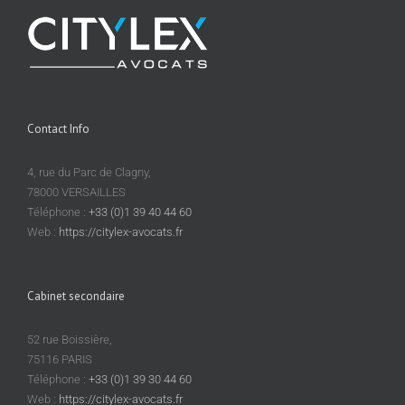
Contact Info
4, rue du Parc de Clagny,
78000 VERSAILLES
Téléphone :
+33 (0)1 39 40 44 60
Web :
https://citylex-avocats.fr
Cabinet secondaire
52 rue Boissière,
75116 PARIS
Téléphone :
+33 (0)1 39 30 44 60
Web :
https://citylex-avocats.fr