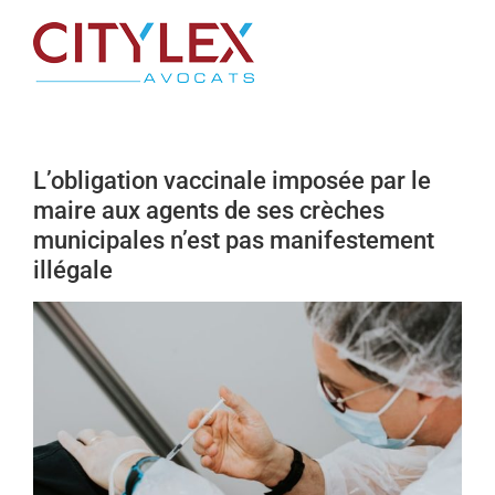
Passer
au
contenu
L’obligation vaccinale imposée par le
maire aux agents de ses crèches
municipales n’est pas manifestement
illégale
Voir
l'image
agrandie