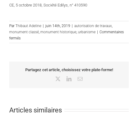
CE, 5 octobre 2018, Société Edilys, n° 410590
Droit
Par
Thibaut Adeline
|
juin 14th, 2019
|
autorisation de travaux
,
administratif
monument classé
,
monument historique
,
urbanisme
|
Commentaires
général
sur
fermés
:
Droit
la
de
Commune
l’urbanisme
a-
:
t-
les
Partagez cet article, choisissez votre plate-forme!
elle
autorisations
qualité
X
LinkedIn
Email
de
pour
travaux
exercer
portant
une
sur
voie
les
de
Articles similaires
monuments
recours
historiques,
contre
l’exemple
une
décision
de
juridictionnelle
la