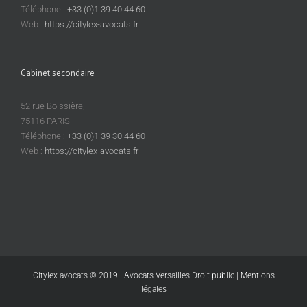
référé
Téléphone :
+33 (0)1 39 40 44 60
?
Web :
https://citylex-avocats.fr
Cabinet secondaire
52 rue Boissière,
75116 PARIS
Téléphone :
+33 (0)1 39 30 44 60
Web :
https://citylex-avocats.fr
Citylex avocats © 2019 | Avocats Versailles Droit public |
Mentions
légales