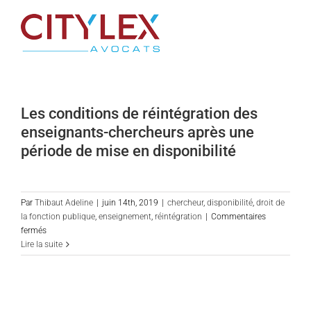
Passer
au
contenu
Les conditions de réintégration des
enseignants-chercheurs après une
période de mise en disponibilité
Par
Thibaut Adeline
|
juin 14th, 2019
|
chercheur
,
disponibilité
,
droit de
la fonction publique
,
enseignement
,
réintégration
|
Commentaires
sur
fermés
Les
Lire la suite
conditions
de
réintégration
des