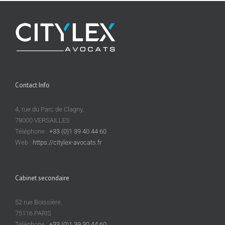
Contact Info
4, rue du Parc de Clagny,
78000 VERSAILLES
Téléphone :
+33 (0)1 39 40 44 60
Web :
https://citylex-avocats.fr
Cabinet secondaire
52 rue Boissière,
75116 PARIS
Téléphone :
+33 (0)1 39 30 44 60