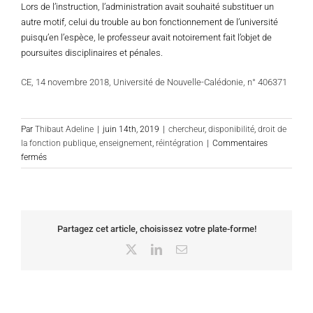
Lors de l’instruction, l’administration avait souhaité substituer un
autre motif, celui du trouble au bon fonctionnement de l’université
puisqu’en l’espèce, le professeur avait notoirement fait l’objet de
poursuites disciplinaires et pénales.
CE, 14 novembre 2018, Université de Nouvelle-Calédonie, n° 406371
Par
Thibaut Adeline
|
juin 14th, 2019
|
chercheur
,
disponibilité
,
droit de
la fonction publique
,
enseignement
,
réintégration
|
Commentaires
sur
fermés
Les
conditions
de
réintégration
des
Partagez cet article, choisissez votre plate-forme!
enseignants-
X
LinkedIn
Email
chercheurs
après
une
période
de