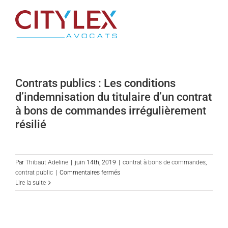
Passer
au
contenu
Contrats publics : Les conditions
d’indemnisation du titulaire d’un contrat
à bons de commandes irrégulièrement
résilié
Par
Thibaut Adeline
|
juin 14th, 2019
|
contrat à bons de commandes
,
sur
contrat public
|
Commentaires fermés
Contrats
Lire la suite
publics
:
Les
conditions