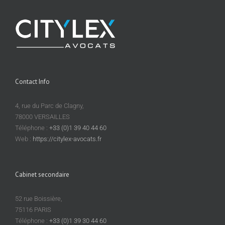
Contact Info
4, rue du Parc de Clagny,
78000 VERSAILLES
Téléphone :
+33 (0)1 39 40 44 60
Web :
https://citylex-avocats.fr
Cabinet secondaire
52 rue Boissière,
75116 PARIS
Téléphone :
+33 (0)1 39 30 44 60