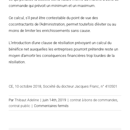
commande qui prévoit un minimum et un maximum.
Ce calcul, s’il peut être contestable du point de vue des
cocontractants de l’Administration, permet toutefois d’éviter ou au
moins de limiter les enrichissements sans cause.
L’introduction d’une clause de résiliation prévoyant un calcul du
bénéfice net auxquelles les entreprises pourront prétendre reste un
moyen d’amortir les conséquences financières trop lourdes de la
résiliation.
CE, 10 octobre 2018, Société du docteur Jacques Franc, n° 410501
Par
Thibaut Adeline
|
juin 14th, 2019
|
contrat à bons de commandes
,
sur
contrat public
|
Commentaires fermés
Contrats
publics
:
Les