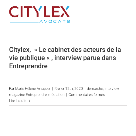
Passer
au
contenu
Citylex, » Le cabinet des acteurs de la
vie publique « , interview parue dans
Entreprendre
Par
Marie Hélène Ansquer
|
février 12th, 2020
|
démarche
,
Interview
,
sur
magazine Entreprendre
,
médiation
|
Commentaires fermés
Citylex,
Lire la suite
»
Le
cabinet
des
acteurs