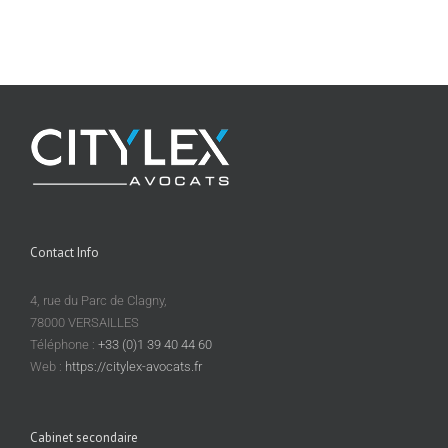
Contact Info
4, rue du Parc de Clagny,
78000 VERSAILLES
Téléphone :
+33 (0)1 39 40 44 60
Web :
https://citylex-avocats.fr
Cabinet secondaire