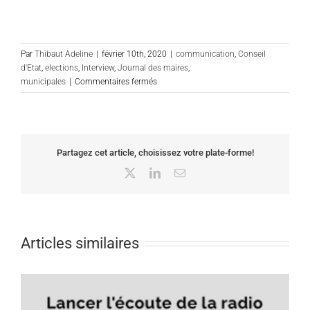
Par
Thibaut Adeline
|
février 10th, 2020
|
communication
,
Conseil
d'Etat
,
elections
,
Interview
,
Journal des maires
,
sur
municipales
|
Commentaires fermés
La
communication
dans
le
cadre
Partagez cet article, choisissez votre plate-forme!
des
X
LinkedIn
Email
municipales
:
interview
de
Me
Articles similaires
Thibaut
Adeline
Delvolvé